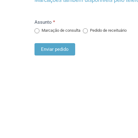
Marcações também disponíveis pelo tele
Formulário
Assunto
*
de
Marcação de consulta
Pedido de receituário
marcação
consulta
Enviar pedido
/
receituário