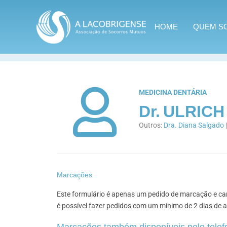
Skip
to
HOME
QUEM S
content
Home
Clínica
Especialidades
Ulrich Henrique F
MEDICINA DENTÁRIA
Dr.
ULRICH
Outros:
Dra. Diana Salgado
Marcações
Este formulário é apenas um pedido de marcação e ca
é possível fazer pedidos com um mínimo de 2 dias de 