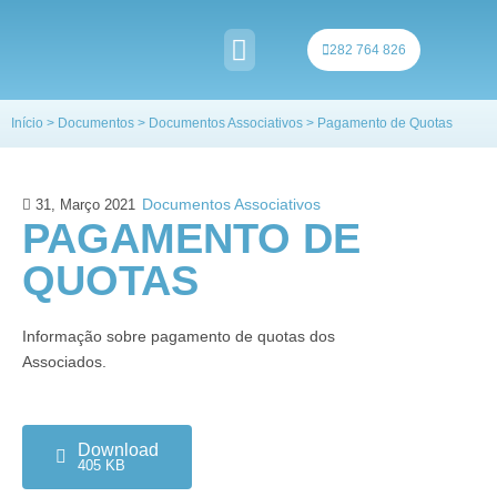
Skip
to
282 764 826
content
QUEM SOMOS
Início
>
Documentos
>
Documentos Associativos
>
Pagamento de Quotas
Documentos Associativos
31, Março 2021
PAGAMENTO DE
QUOTAS
Informação sobre pagamento de quotas dos
Associados.
Download
405 KB