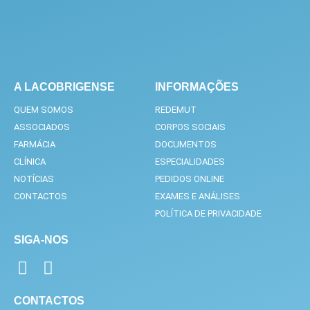
A LACOBRIGENSE
INFORMAÇÕES
QUEM SOMOS
REDEMUT
ASSOCIADOS
CORPOS SOCIAIS
FARMÁCIA
DOCUMENTOS
CLÍNICA
ESPECIALIDADES
NOTÍCIAS
PEDIDOS ONLINE
CONTACTOS
EXAMES E ANÁLISES
POLÍTICA DE PRIVACIDADE
SIGA-NOS
F
I
a
n
c
s
CONTACTOS