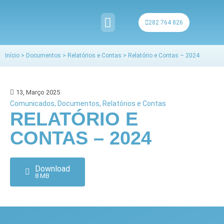
Skip
to
282 764 826
content
QUEM SOMOS
Início
>
Documentos
>
Relatórios e Contas
>
Relatório e Contas – 2024
13, Março 2025
Comunicados
,
Documentos
,
Relatórios e Contas
RELATÓRIO E
CONTAS – 2024
Download
8 MB