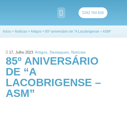
Skip
to
282 764 826
content
QUEM SOMOS
Início
>
Notícias
>
Artigos
>
85º aniversário de “A Lacobrigense – ASM”
Artigos
,
Destaques
,
Notícias
17, Julho 2023
85º ANIVERSÁRIO
DE “A
LACOBRIGENSE –
ASM”