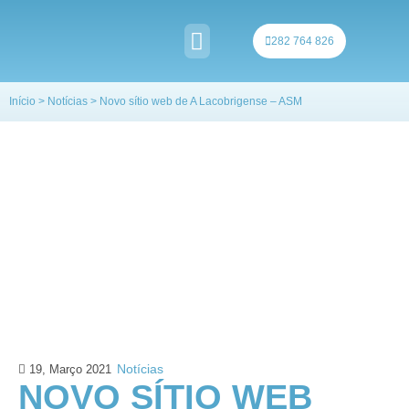
Skip
to
282 764 826
content
QUEM SOMOS
Início
>
Notícias
>
Novo sítio web de A Lacobrigense – ASM
Notícias
19, Março 2021
NOVO SÍTIO WEB