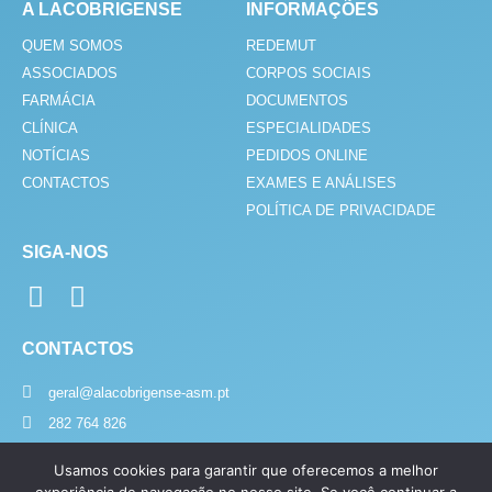
A LACOBRIGENSE
INFORMAÇÕES
QUEM SOMOS
REDEMUT
ASSOCIADOS
CORPOS SOCIAIS
FARMÁCIA
DOCUMENTOS
CLÍNICA
ESPECIALIDADES
NOTÍCIAS
PEDIDOS ONLINE
CONTACTOS
EXAMES E ANÁLISES
POLÍTICA DE PRIVACIDADE
SIGA-NOS
F
I
a
n
c
s
CONTACTOS
e
t
geral@alacobrigense-asm.pt
b
a
282 764 826
o
g
o
r
Chamada para número fixo ou móvel nacional. O custo da chamada
depende do seu tarifário.
Usamos cookies para garantir que oferecemos a melhor
k
a